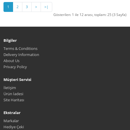
1
2
3
>
>|
Gösterilen: 1 ile 12 arası, toplam: 25 (3 Sayfa)
Bilgiler
Terms & Conditions
Delivery Information
About Us
Privacy Policy
Müşteri Servisi
İletişim
Ürün İadesi
Site Haritası
Ekstralar
Markalar
Hediye Çeki