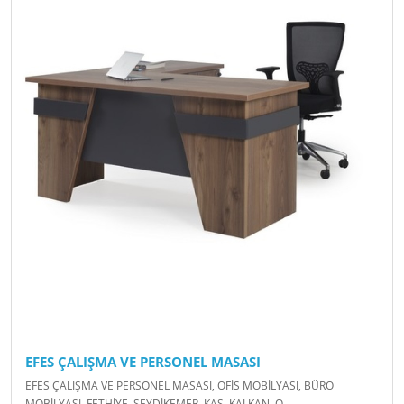
EFES ÇALIŞMA VE PERSONEL MASASI
EFES ÇALIŞMA VE PERSONEL MASASI, OFİS MOBİLYASI, BÜRO
MOBİLYASI, FETHİYE, SEYDİKEMER, KAŞ, KALKAN, O..