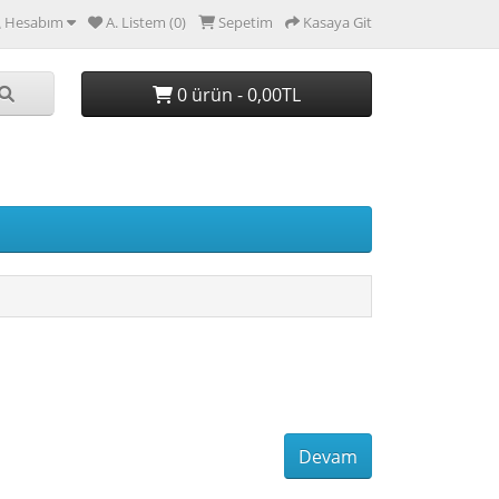
Hesabım
A. Listem (0)
Sepetim
Kasaya Git
0 ürün - 0,00TL
Devam