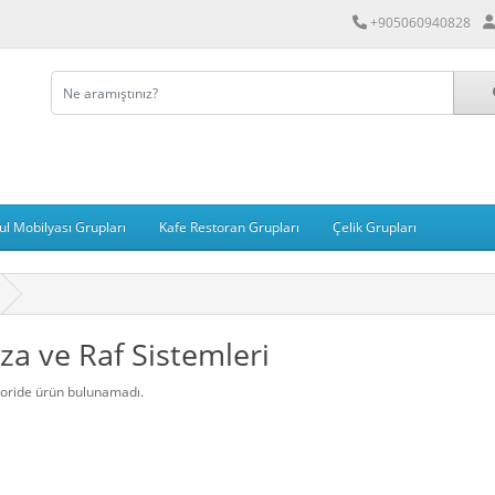
+905060940828
ul Mobilyası Grupları
Kafe Restoran Grupları
Çelik Grupları
za ve Raf Sistemleri
oride ürün bulunamadı.