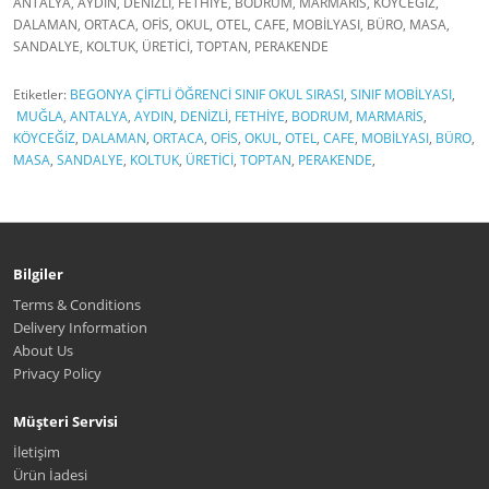
ANTALYA, AYDIN, DENİZLİ, FETHİYE, BODRUM, MARMARİS, KÖYCEĞİZ,
DALAMAN, ORTACA, OFİS, OKUL, OTEL, CAFE, MOBİLYASI, BÜRO, MASA,
SANDALYE, KOLTUK, ÜRETİCİ, TOPTAN, PERAKENDE
Etiketler:
BEGONYA ÇİFTLİ ÖĞRENCİ SINIF OKUL SIRASI
,
SINIF MOBİLYASI
,
MUĞLA
,
ANTALYA
,
AYDIN
,
DENİZLİ
,
FETHİYE
,
BODRUM
,
MARMARİS
,
KÖYCEĞİZ
,
DALAMAN
,
ORTACA
,
OFİS
,
OKUL
,
OTEL
,
CAFE
,
MOBİLYASI
,
BÜRO
,
MASA
,
SANDALYE
,
KOLTUK
,
ÜRETİCİ
,
TOPTAN
,
PERAKENDE
,
Bilgiler
Terms & Conditions
Delivery Information
About Us
Privacy Policy
Müşteri Servisi
İletişim
Ürün İadesi