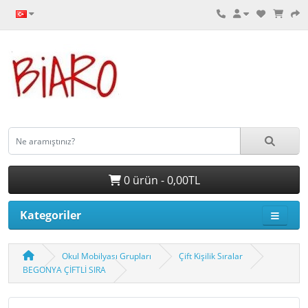
0 ürün - 0,00TL
Kategoriler
Okul Mobilyası Grupları
Çift Kişilik Sıralar
BEGONYA ÇİFTLİ SIRA